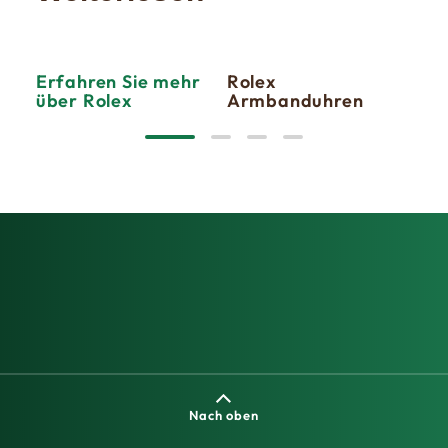
Erfahren Sie mehr
Rolex
Neu
über Rolex
Armbanduhren
202
Nach oben