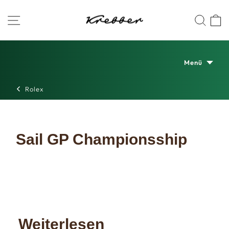
Zum
Juwelier
SEITENNAVIGATION
SUC
Inhalt
springen
Krebber
Menü
Rolex
Sail GP Championsship
Weiterlesen