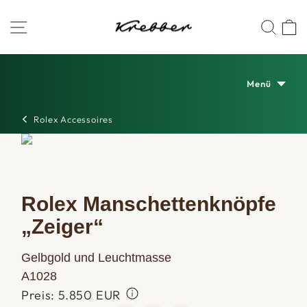
Zum
Juwelier
SEITENNAVIGATION
SUC
Inhalt
springen
Krebber
Menü
Rolex Accessoires
Rolex Manschettenknöpfe
„Zeiger“
Gelbgold und Leuchtmasse
A1028
Preis: 5.850 EUR