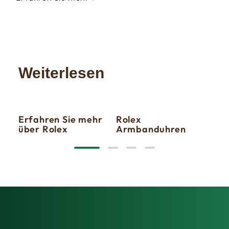
Weiterlesen
Erfahren Sie mehr
Rolex
Neu
über Rolex
Armbanduhren
20