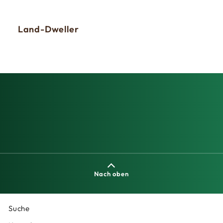
Land-Dweller
Day
Nach oben
Suche